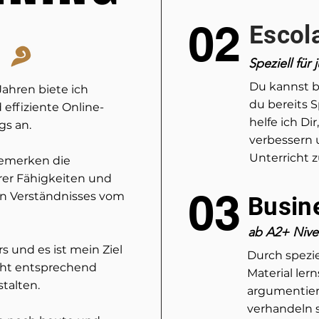
02
Escol
Speziell für
Du kannst b
Jahren biete ich
du bereits S
effiziente Online-
helfe ich Di
gs an.
verbessern 
Unterricht 
bemerken die
rer Fähigkeiten und
03
en Verständnisses vom
Busin
ab A2+ Nive
s und es ist mein Ziel
Durch spezie
cht entsprechend
Material ler
stalten.
argumentier
verhandeln s