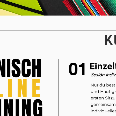
K
NISCH
01
Einzel
Sesión indiv
LINE
Nur du best
und Häufigke
INING
ersten Sitz
gemeinsam 
individuelle